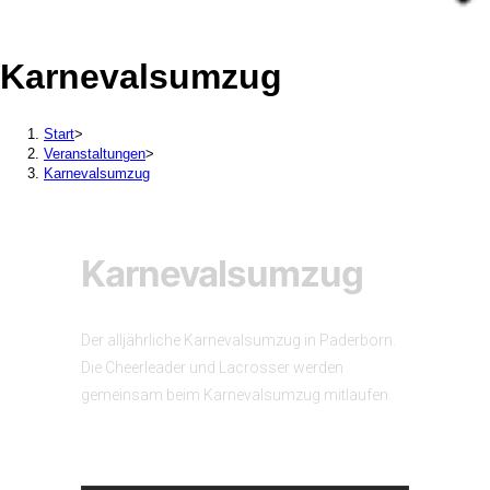
Karnevalsumzug
Start
>
Veranstaltungen
>
Karnevalsumzug
Karnevalsumzug
Der alljährliche Karnevalsumzug in Paderborn.
Die Cheerleader und Lacrosser werden
gemeinsam beim Karnevalsumzug mitlaufen.