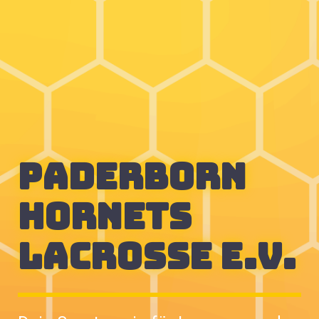
paderborn
hornets
lacrosse E.V.