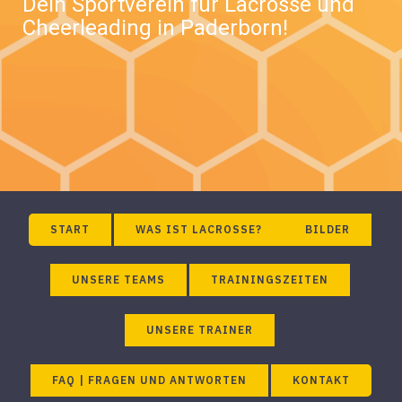
Dein Sportverein für Lacrosse und
Cheerleading in Paderborn!
START
WAS IST LACROSSE?
BILDER
UNSERE TEAMS
TRAININGSZEITEN
UNSERE TRAINER
FAQ | FRAGEN UND ANTWORTEN
KONTAKT