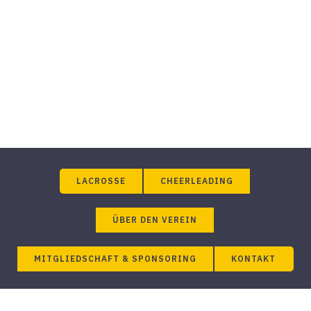
Dein Sportverein für Lacrosse und
Cheerleading in Paderborn!
LACROSSE
CHEERLEADING
ÜBER DEN VEREIN
MITGLIEDSCHAFT & SPONSORING
KONTAKT