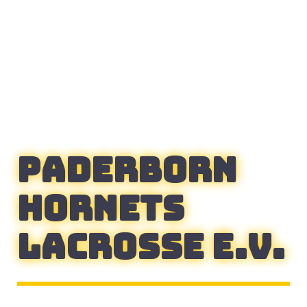
paderborn
hornets
lacrosse E.V.