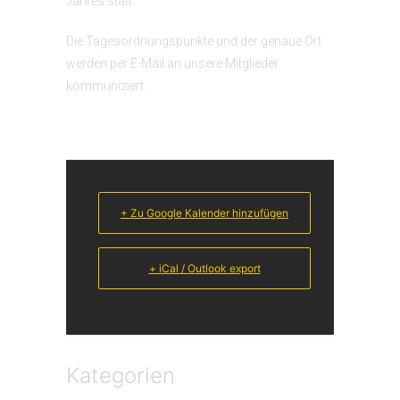
Jahres statt.
Die Tagesordnungspunkte und der genaue Ort
werden per E-Mail an unsere Mitglieder
kommuniziert.
+ Zu Google Kalender hinzufügen
+ iCal / Outlook export
Kategorien