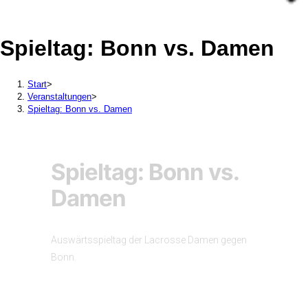
Spieltag: Bonn vs. Damen
Start
>
Veranstaltungen
>
Spieltag: Bonn vs. Damen
Spieltag: Bonn vs.
Damen
Auswärtsspieltag der Lacrosse Damen gegen
Bonn.